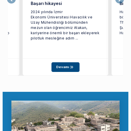
Başarı hikayesi
Bitir
2024 yılında İzmir
Havacı
Ekonomi Üniversitesi Havacılık ve
bölümü
Uzay Mühendisliği bölümünden
TMMOB
n en
mezun olan öğrencimiz Atakan,
Şubesi
ecnico
kariyerine önemli bir başarı ekleyerek
Haluk 
pilotluk mesleğine adım ...
Devamı