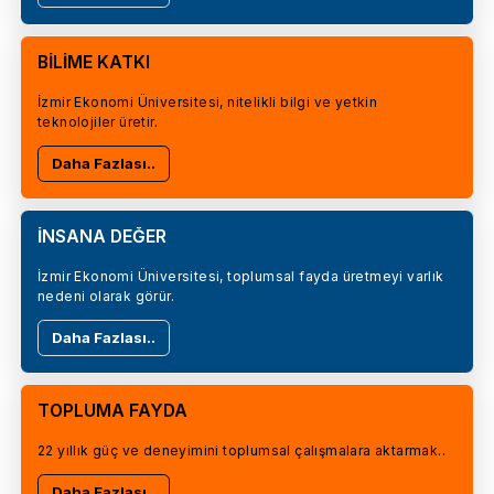
BİLİME KATKI
İzmir Ekonomi Üniversitesi, nitelikli bilgi ve yetkin
teknolojiler üretir.
Daha Fazlası..
İNSANA DEĞER
İzmir Ekonomi Üniversitesi, toplumsal fayda üretmeyi varlık
nedeni olarak görür.
Daha Fazlası..
TOPLUMA FAYDA
22 yıllık güç ve deneyimini toplumsal çalışmalara aktarmak..
Daha Fazlası..