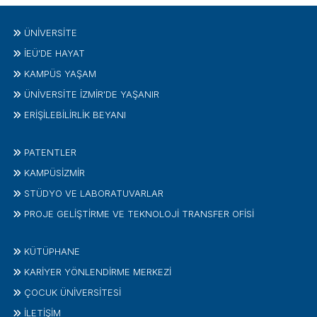
ÜNIVERSITE
İEÜ'DE HAYAT
KAMPÜS YAŞAM
ÜNİVERSİTE İZMİR'DE YAŞANIR
ERİŞİLEBİLİRLİK BEYANI
PATENTLER
KAMPÜSİZMIR
STÜDYO VE LABORATUVARLAR
PROJE GELIŞTIRME VE TEKNOLOJI TRANSFER OFISI
KÜTÜPHANE
KARİYER YÖNLENDİRME MERKEZİ
ÇOCUK ÜNIVERSITESI
İLETIŞIM