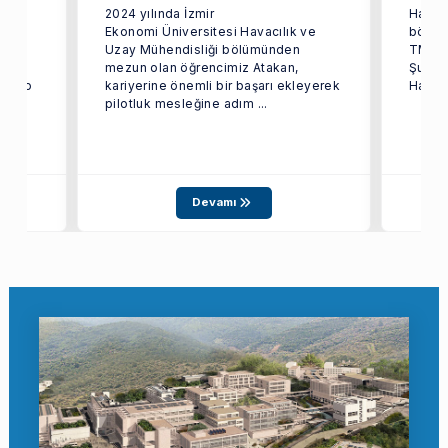
2024 yılında İzmir
Havacı
Ekonomi Üniversitesi Havacılık ve
bölümü
Uzay Mühendisliği bölümünden
TMMOB
n en
mezun olan öğrencimiz Atakan,
Şubesi
ecnico
kariyerine önemli bir başarı ekleyerek
Haluk 
pilotluk mesleğine adım ...
Devamı