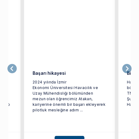
Başarı hikayesi
Bitir
2024 yılında İzmir
Havacı
Ekonomi Üniversitesi Havacılık ve
bölümü
Uzay Mühendisliği bölümünden
TMMOB
n en
mezun olan öğrencimiz Atakan,
Şubesi
ecnico
kariyerine önemli bir başarı ekleyerek
Haluk 
pilotluk mesleğine adım ...