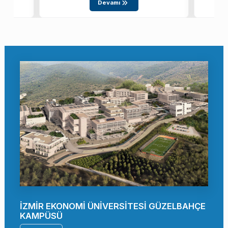
Devamı
İZMİR EKONOMİ ÜNİVERSİTESİ GÜZELBAHÇE
KAMPÜSÜ